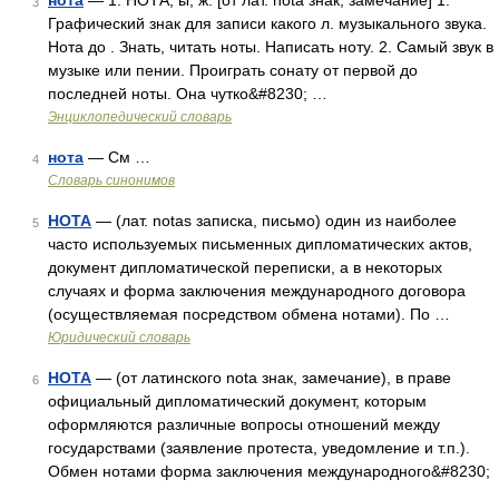
нота
— 1. НОТА, ы; ж. [от лат. nota знак, замечание] 1.
3
Графический знак для записи какого л. музыкального звука.
Нота до . Знать, читать ноты. Написать ноту. 2. Самый звук в
музыке или пении. Проиграть сонату от первой до
последней ноты. Она чутко&#8230; …
Энциклопедический словарь
нота
— См …
4
Словарь синонимов
НОТА
— (лат. notas записка, письмо) один из наиболее
5
часто используемых письменных дипломатических актов,
документ дипломатической переписки, а в некоторых
случаях и форма заключения международного договора
(осуществляемая посредством обмена нотами). По …
Юридический словарь
НОТА
— (от латинского nota знак, замечание), в праве
6
официальный дипломатический документ, которым
оформляются различные вопросы отношений между
государствами (заявление протеста, уведомление и т.п.).
Обмен нотами форма заключения международного&#8230;
…